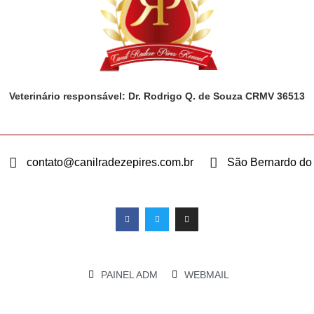
Veterinário responsável: Dr. Rodrigo Q. de Souza CRMV 36513
contato@canilradezepires.com.br
São Bernardo d
PAINEL ADM
WEBMAIL