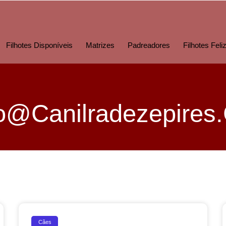
Filhotes Disponíveis
Matrizes
Padreadores
Filhotes Feli
o@canilradezepires
Cães