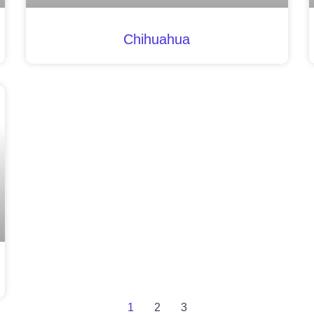
Chihuahua
1
2
3