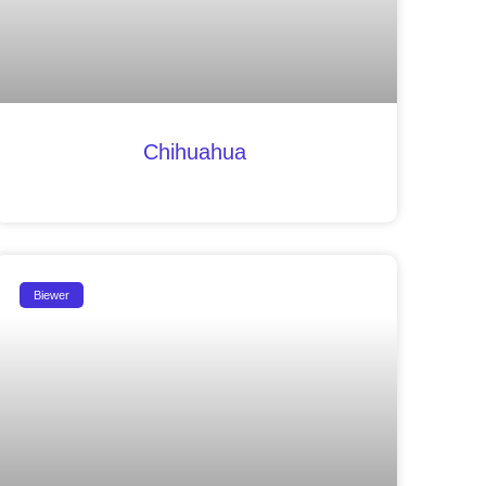
Chihuahua
Biewer