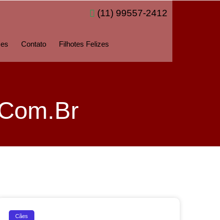
(11) 99557-2412
zes
Contato
Filhotes Felizes
.com.br
Cães