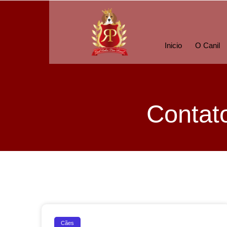
Inicio
O Canil
Contat
Cães